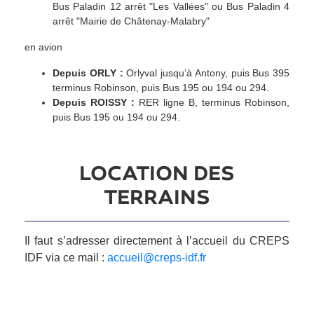
Bus Paladin 12 arrêt "Les Vallées" ou Bus Paladin 4
arrêt "Mairie de Châtenay-Malabry"
en avion
Depuis ORLY :
Orlyval jusqu’à Antony, puis Bus 395
terminus Robinson, puis Bus 195 ou 194 ou 294.
Depuis ROISSY :
RER ligne B, terminus Robinson,
puis Bus 195 ou 194 ou 294.
LOCATION DES
TERRAINS
Plan du site
Il faut s’adresser directement à l’accueil du CREPS
A propos de nous
IDF via ce mail :
accueil@creps-idf.fr
Sportif
Formations
Les clubs
Beach-volley