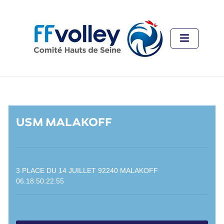
USM MALAKOFF
3 PLACE DU 14 JUILLET 92240 MALAKOFF
06.18.50.22.55